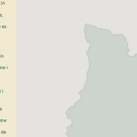
IA
e,
 es
is
me i
 i
a
tre
n
 de