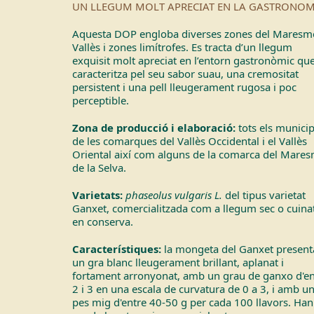
UN LLEGUM MOLT APRECIAT EN LA GASTRONOM
Aquesta DOP engloba diverses zones del Maresm
Vallès i zones limítrofes. Es tracta d’un llegum
exquisit molt apreciat en l’entorn gastronòmic que
caracteritza pel seu sabor suau, una cremositat
persistent i una pell lleugerament rugosa i poc
perceptible.
Zona de producció i elaboració:
tots els municip
de les comarques del Vallès Occidental i el Vallès
Oriental així com alguns de la comarca del Mares
de la Selva.
Varietats:
phaseolus vulgaris L.
del tipus varietat
Ganxet, comercialitzada com a llegum sec o cuinat
en conserva.
Característiques:
la mongeta del Ganxet present
un gra blanc lleugerament brillant, aplanat i
fortament arronyonat, amb un grau de ganxo d'en
2 i 3 en una escala de curvatura de 0 a 3, i amb u
pes mig d'entre 40-50 g per cada 100 llavors. Han