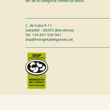
ser de la categoria comercial extra.
C. de Cuba 9-11
Sabadell - 08205 (Barcelona)
Tel. +34 607 536 941
dop@mongetadelganxet.cat