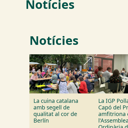
Notícies
Notícies
La cuina catalana
La IGP Polla
amb segell de
Capó del P
qualitat al cor de
amfitriona
Berlín
l'Assemble
Ordinària d