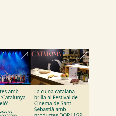
ctes amb
La cuina catalana
 ‘Catalunya
brilla al Festival de
eló’
Cinema de Sant
Sebastià amb
Liceu de
productes DOP i IGP
la XXIV Gala