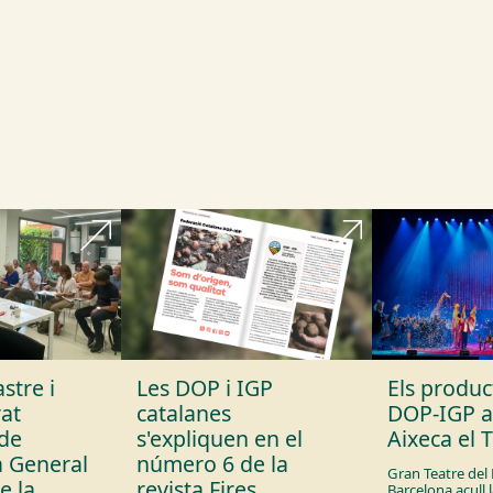
stre i
Les DOP i IGP
Els produ
rat
catalanes
DOP-IGP a
 de
s'expliquen en el
Aixeca el T
a General
número 6 de la
Gran Teatre del 
e la
revista Fires
Barcelona acull 