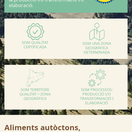
elaboració.
SOM QUALITAT
SOM UNA ZONA
CERTIFICADA
GEOGRÀFICA
DETERMINADA
SOM TERRITORI:
SOM PROCESSOS:
QUALITAT > ZONA
PRODUCCIÓ I/O
GEOGRÀFICA
TRANSFORMACIÓ I
ELABORACIÓ
Aliments autòctons,