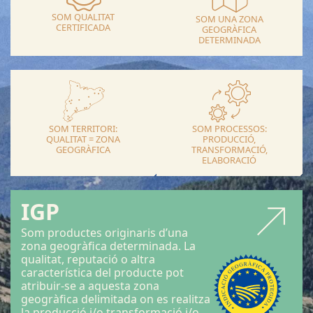
SOM QUALITAT
SOM UNA ZONA
CERTIFICADA
GEOGRÀFICA
DETERMINADA
SOM TERRITORI:
SOM PROCESSOS:
QUALITAT = ZONA
PRODUCCIÓ,
GEOGRÀFICA
TRANSFORMACIÓ,
ELABORACIÓ
IGP
Som productes originaris d’una
zona geogràfica determinada. La
qualitat, reputació o altra
característica del producte pot
atribuir-se a aquesta zona
geogràfica delimitada on es realitza
la producció i/o transformació i/o