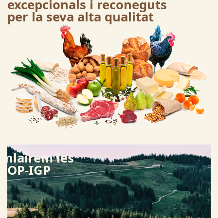
excepcionals i reconeguts
per la seva alta qualitat
La Federació
Catalana DOP –
IGP torna amb
la campanya
"Tria’ns! Busca