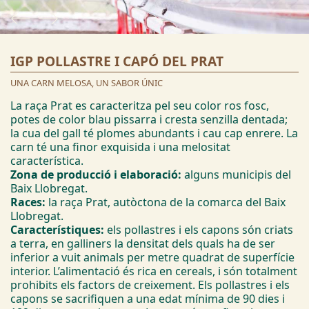
IGP POLLASTRE I CAPÓ DEL PRAT
UNA CARN MELOSA, UN SABOR ÚNIC
La raça Prat es caracteritza pel seu color ros fosc,
potes de color blau pissarra i cresta senzilla dentada;
la cua del gall té plomes abundants i cau cap enrere. La
carn té una finor exquisida i una melositat
característica.
Zona de producció i elaboració:
alguns municipis del
Baix Llobregat.
Races:
la raça Prat, autòctona de la comarca del Baix
Llobregat.
Característiques:
els pollastres i els capons són criats
a terra, en galliners la densitat dels quals ha de ser
inferior a vuit animals per metre quadrat de superfície
interior. L’alimentació és rica en cereals, i són totalment
prohibits els factors de creixement. Els pollastres i els
capons se sacrifiquen a una edat mínima de 90 dies i