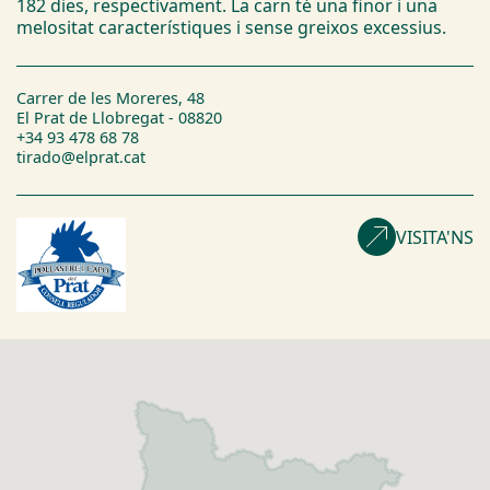
182 dies, respectivament. La carn té una finor i una
melositat característiques i sense greixos excessius.
Carrer de les Moreres, 48
El Prat de Llobregat - 08820
+34 93 478 68 78
tirado@elprat.cat
VISITA'NS