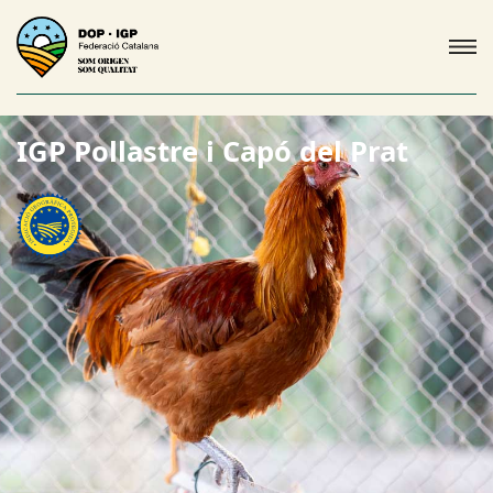
IGP Pollastre i Capó del Prat