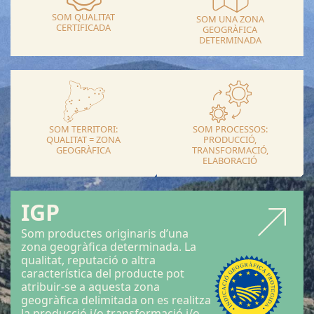
SOM QUALITAT
SOM UNA ZONA
CERTIFICADA
GEOGRÀFICA
DETERMINADA
SOM TERRITORI:
SOM PROCESSOS:
QUALITAT = ZONA
PRODUCCIÓ,
GEOGRÀFICA
TRANSFORMACIÓ,
ELABORACIÓ
IGP
Som productes originaris d’una
zona geogràfica determinada. La
qualitat, reputació o altra
característica del producte pot
atribuir-se a aquesta zona
geogràfica delimitada on es realitza
la producció i/o transformació i/o