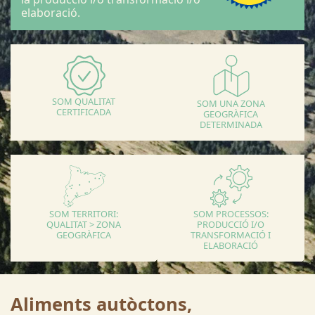
elaboració.
SOM QUALITAT
SOM UNA ZONA
CERTIFICADA
GEOGRÀFICA
DETERMINADA
SOM TERRITORI:
SOM PROCESSOS:
QUALITAT > ZONA
PRODUCCIÓ I/O
GEOGRÀFICA
TRANSFORMACIÓ I
ELABORACIÓ
Aliments autòctons,