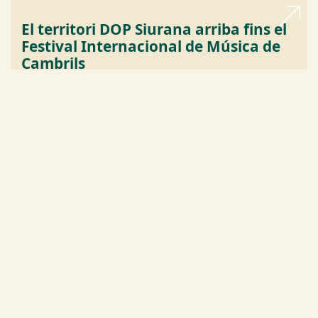
El territori DOP Siurana arriba fins el
Festival Internacional de Música de
Cambrils
La DOP Siurana participa del 28/7 al 10/8 en la 51a
edició del Festival Internacional de Música de
Cambrils, un dels esdeveniments culturals més
emblemàtics de l'estiu a la Costa Daurada
28.07.2026
Sala de premsa
Agenda