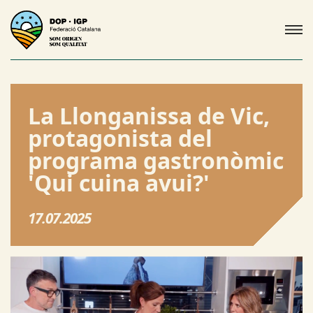
La Llonganissa de Vic,
protagonista del
programa gastronòmic
'Qui cuina avui?'
17.07.2025