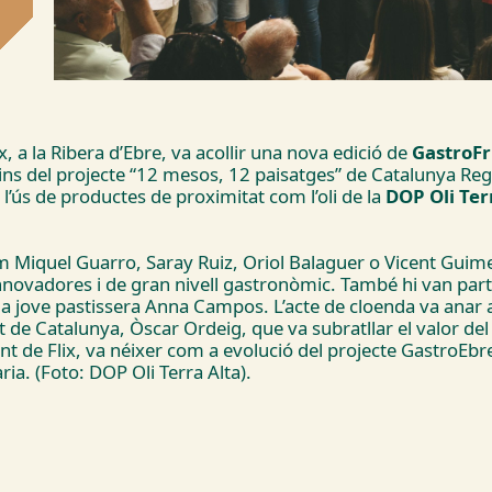
lix, a la Ribera d’Ebre, va acollir una nova edició de
GastroFr
dins del projecte “12 mesos, 12 paisatges” de Catalunya Reg
 l’ús de productes de proximitat com l’oli de la
DOP Oli Ter
m Miquel Guarro, Saray Ruiz, Oriol Balaguer o Vicent Guim
 innovadores i de gran nivell gastronòmic. També hi van par
 la jove pastissera Anna Campos. L’acte de cloenda va anar 
at de Catalunya, Òscar Ordeig, que va subratllar el valor d
nt de Flix, va néixer com a evolució del projecte GastroEb
a. (Foto: DOP Oli Terra Alta).