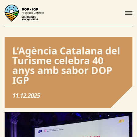
L’Agència Catalana del
Turisme celebra 40
anys amb sabor DOP
IGP
11.12.2025