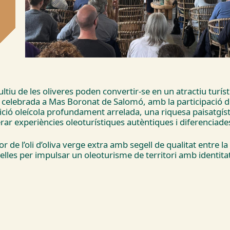
 cultiu de les oliveres poden convertir-se en un atractiu turí
”, celebrada a Mas Boronat de Salomó, amb la participació d
dició oleícola profundament arrelada, una riquesa paisatgíst
 experiències oleoturístiques autèntiques i diferenciade
de l’oli d’oliva verge extra amb segell de qualitat entre la po
e elles per impulsar un oleoturisme de territori amb identita