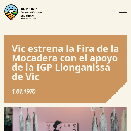
Vic estrena la Fira de la
Mocadera con el apoyo
de la IGP Llonganissa
de Vic
1.01.1970