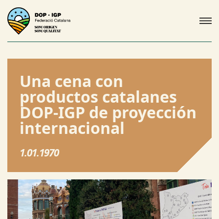
Una cena con
productos catalanes
DOP-IGP de proyección
internacional
1.01.1970