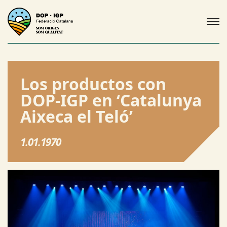
Los productos con
DOP-IGP en ‘Catalunya
Aixeca el Teló’
1.01.1970