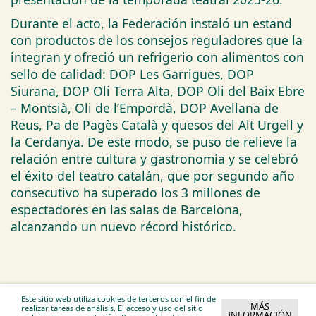
Durante el acto, la Federación instaló un estand
con productos de los consejos reguladores que la
integran y ofreció un refrigerio con alimentos con
sello de calidad: DOP Les Garrigues, DOP
Siurana, DOP Oli Terra Alta, DOP Oli del Baix Ebre
– Montsià, Oli de l’Empordà, DOP Avellana de
Reus, Pa de Pagès Català y quesos del Alt Urgell y
la Cerdanya. De este modo, se puso de relieve la
relación entre cultura y gastronomía y se celebró
el éxito del teatro catalán, que por segundo año
consecutivo ha superado los 3 millones de
espectadores en las salas de Barcelona,
alcanzando un nuevo récord histórico.
Este sitio web utiliza cookies de terceros con el fin de
Federació Catalana DOP-IGP
MÁS
realizar tareas de análisis. El acceso y uso del sitio
INFORMACIÓN
C. Bassa d’En Gaire, 1