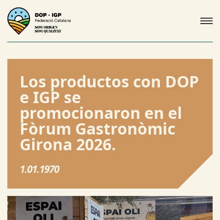
Los productos con DOP
e IGP se
promocionaron en el
Fòrum Gastronòmic
Girona 2026.
1.01.1970