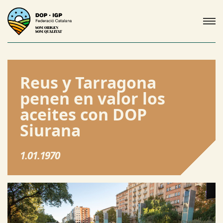
Reus y Tarragona
penen en valor los
aceites con DOP
Siurana
1.01.1970