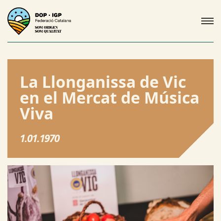
La Llonganissa de Vic
en el Mercat de Música
Viva
1.01.1970