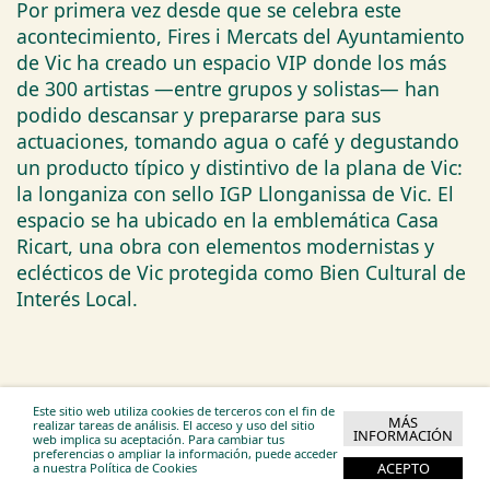
Por primera vez desde que se celebra este
acontecimiento, Fires i Mercats del Ayuntamiento
de Vic ha creado un espacio VIP donde los más
de 300 artistas —entre grupos y solistas— han
podido descansar y prepararse para sus
actuaciones, tomando agua o café y degustando
un producto típico y distintivo de la plana de Vic:
la longaniza con sello IGP Llonganissa de Vic. El
espacio se ha ubicado en la emblemática Casa
Ricart, una obra con elementos modernistas y
eclécticos de Vic protegida como Bien Cultural de
Interés Local.
Este sitio web utiliza cookies de terceros con el fin de
Federació Catalana DOP-IGP
MÁS
realizar tareas de análisis. El acceso y uso del sitio
INFORMACIÓN
C. Bassa d’En Gaire, 1
web implica su aceptación. Para cambiar tus
43780 Gandesa
preferencias o ampliar la información, puede acceder
ACEPTO
a nuestra Política de Cookies
info@federaciodopigp.cat