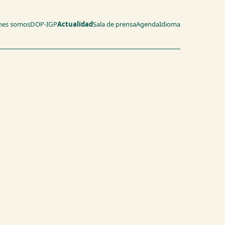
nes somos
DOP-IGP
Actualidad
Sala de prensa
Agenda
Idioma