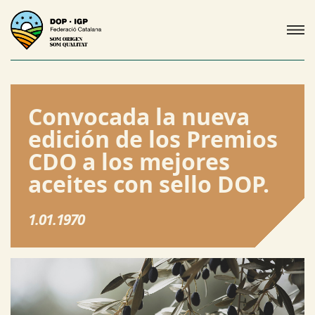
Convocada la nueva
edición de los Premios
CDO a los mejores
aceites con sello DOP.
1.01.1970