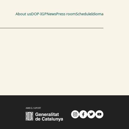
About us
DOP-IGP
News
Press room
Schedule
Idioma