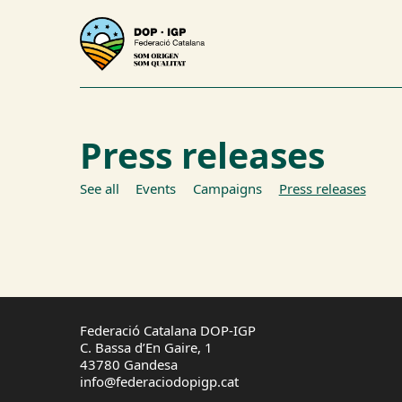
Press releases
See all
Events
Campaigns
Press releases
Federació Catalana DOP-IGP
C. Bassa d’En Gaire, 1
43780 Gandesa
info@federaciodopigp.cat